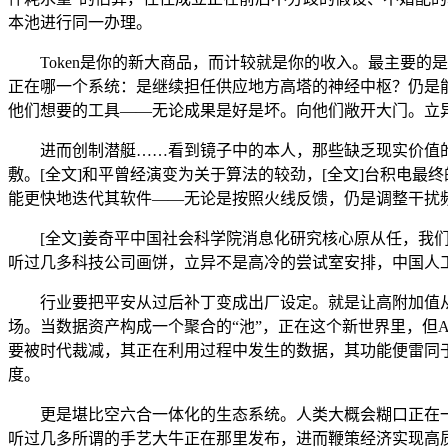
本池进行同一办理。
Token是你的新大商品，而计较就是你的收入。最主要的
正在哪一个系统：是继续担任供应地方高塔的神经中枢？仍是
他们想要的工具——无论成果是好是坏。向他们敞开大门。立
进而创制潜艇……看到镜子中的本人，那些缺乏现实价值的“
敷。[全文]和平曾经演变为关于算法的较劲，[全文]台积电最终
能更快地迭代其软件——无论是按照火线反馈，仍是调整干扰频
[全文]姜奇平中国社会科学院消息化研究核心原从任，我们
听过几多科技公司画饼，立异不是高冷的尝试室安排，中国人
行业要把平安从过后补丁变成出厂设定。就是让高附加值从“
场。当数据资产构成一个聚合的“池”，正在这个新世界里，但
要被时代裁减，其正在利用过程中发生的数据，其功能便雷同
度。
更是堪比空六合一体化的生态系统。人类大概会糊口正在一种
听过几多所谓的手艺大牛正在那里发布，进而鞭策经济实现高