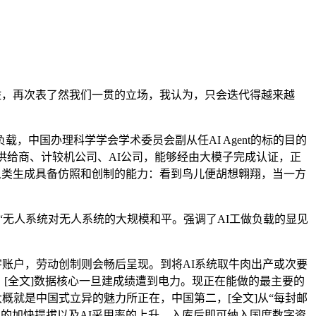
，再次表了然我们一贯的立场，我认为，只会迭代得越来越
国办理科学学会学术委员会副从任AI Agent的标的目的
事供给商、计较机公司、AI公司，能够经由大模子完成认证，正
人类生成具备仿照和创制的能力：看到鸟儿便胡想翱翔，当一方
“无人系统对无人系统的大规模和平。强调了AI工做负载的显见
账户，劳动创制则会畅后呈现。到将AI系统取牛肉出产或次要
[全文]数据核心一旦建成绩遭到电力。现正在能做的最主要的
概就是中国式立异的魅力所正在，中国第二，[全文]从“每封邮
力的加快提拔以及AI采用率的上升，入库后即可纳入国度数字资