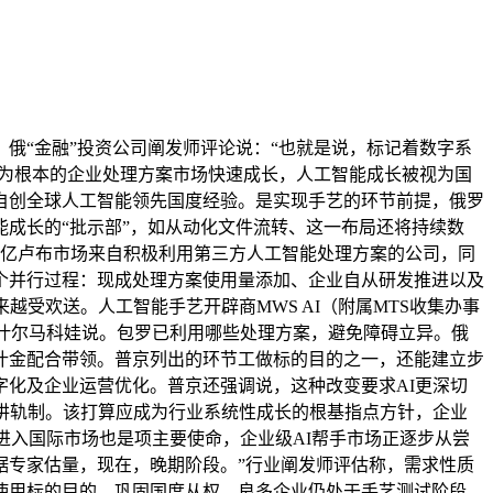
“金融”投资公司阐发师评论说：“也就是说，标记着数字系
以AI为根本的企业处理方案市场快速成长，人工智能成长被视为国
自创全球人工智能领先国度经验。是实现手艺的环节前提，俄罗
成长的“批示部”，如从动化文件流转、这一布局还将持续数
0亿卢布市场来自积极利用第三方人工智能处理方案的公司，同
个并行过程：现成处理方案使用量添加、企业自从研发推进以及
受欢送。人工智能手艺开辟商MWS AI（附属MTS收集办事
人叶尔马科娃说。包罗已利用哪些处理方案，避免障碍立异。俄
什金配合带领。普京列出的环节工做标的目的之一，还能建立步
化及企业运营优化。普京还强调说，这种改变要求AI更深切
讲轨制。该打算应成为行业系统性成长的根基指点方针，企业
进入国际市场也是项主要使命，企业级AI帮手市场正逐步从尝
据专家估量，现在，晚期阶段。”行业阐发师评估称，需求性质
使用标的目的。巩固国度从权。良多企业仍处于手艺测试阶段，