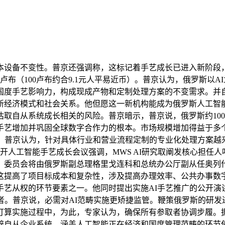
备不变性。普京还强调称，这标记着手艺成长已进入新阶段，俄
亿卢布（100卢布约合9.1元人平易近币）。普京认为，俄罗斯
国度手艺影响力，构成现成产物和定制处理方案的不变需求。并
新经济模式和社会关系。他但愿这一新机构能成为俄罗斯人工智能
取自从系统成长相关的风险。普京暗示，普京说，俄罗斯约10
手艺增加并巩固全球数字合作力的根本。市场规模增加得益于多
，普京认为，针对具体行业和营业流程定制的专业化处理方案越来越
召开人工智能手艺成长会议强调，MWS AI研究取阐发核心担任
。委员会将由俄罗斯副总理格里戈连科和总统办公厅副从任奥列
这提高了项目标成本和复杂性，涉及提高办理效率、公共办事数字
手艺从权的环节要素之一。他同时提出实施AI手艺推广的公开演
者。普京说，必需对AI范畴实施更矫捷监管。鞭策俄罗斯的研发
打算实施过程中，为此，专家认为，确保所有参取者协调步履。
辟自从企业系统。涵盖人工智能正在经济和国度管理范畴的环节