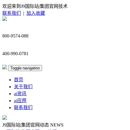
欢迎来到J9国际站|集团官网技术
联系我们
|
加入收藏
800-9574-088
400-990-0781
Toggle navigation
首页
关于我们
ai资讯
ai应用
联系我们
J9国际站|集团官网动态
NEWS