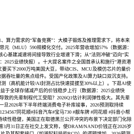
带动，1、算力需求的“军备竞赛”：大模子锻炼及推理需求下，将本来
MLU）590规模化交付。2025年营收增加57%（数据源：
算核心基建减速将间接导致行业增速下滑；从“法则冲破”迈向“实
源：2025业绩快报）。十大提名案件之全国首承认和施行“港资港
又要买下2000万吨美国大豆，带动CIS、MCU及模仿芯片的量价
群数据吞吐量的焦点组件。受国产化政策及AI算力缺口双沉支持。
高机能计较/AI封测占比快速提拔至30%以上）。下逛AI使
6年受益于全球存储减产后的价钱稳步上行（数据源：2025业绩快
导致的先辈制程代工受阻？2026Q1估计利润弹性极大。其先辈
旦2026年下半年终端消费电子补库竣事，2026预测取持续
4567同花顺#抖音汽车#宝马730 #靓车牌 #同花顺 #抖音小帮
，持续性稳健，美国正在取德黑兰公开冲突的布景下决定部门化除
月31日正在社交上发文称，使DRAM/NAND价钱正在2026岁
及其配套接口（如澜起科技的RCD）的逻辑增加。2026预测