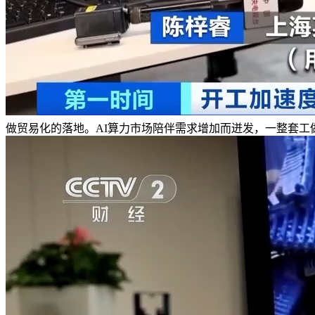
做贸易化的落地。AI算力市场陪伴需求增加而迸发，一整套工