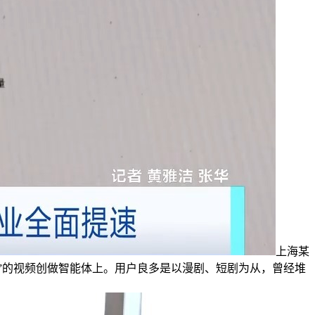
上海某
体”的视频创做智能体上。用户良多是以漫剧、短剧为从，曾经堆