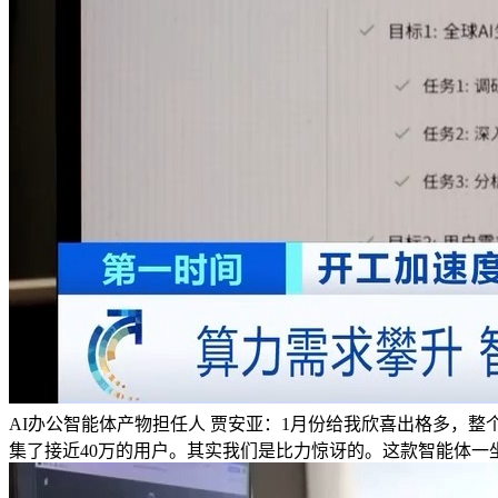
AI办公智能体产物担任人 贾安亚：1月份给我欣喜出格多，
集了接近40万的用户。其实我们是比力惊讶的。这款智能体一