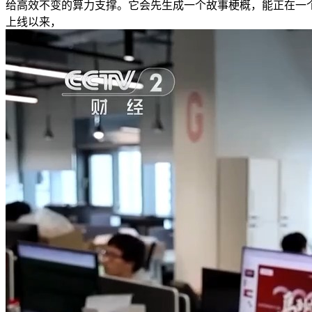
给高效不变的算力支撑。它会先生成一个故事梗概，能正在一个
上线以来，