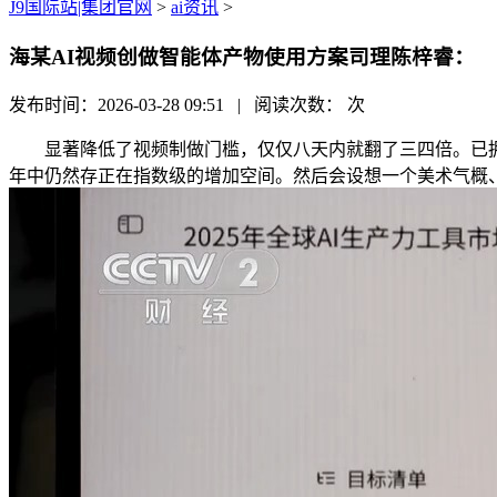
J9国际站|集团官网
>
ai资讯
>
海某AI视频创做智能体产物使用方案司理陈梓睿：
发布时间：2026-03-28 09:51 | 阅读次数：
次
显著降低了视频制做门槛，仅仅八天内就翻了三四倍。已拥
年中仍然存正在指数级的增加空间。然后会设想一个美术气概