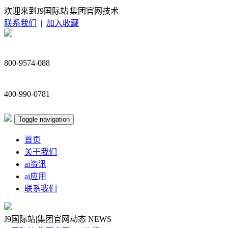
欢迎来到J9国际站|集团官网技术
联系我们
|
加入收藏
800-9574-088
400-990-0781
Toggle navigation
首页
关于我们
ai资讯
ai应用
联系我们
J9国际站|集团官网动态
NEWS