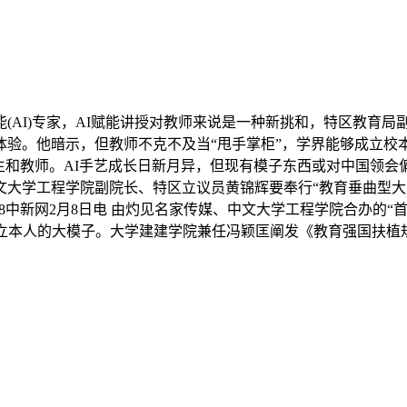
AI)专家，AI赋能讲授对教师来说是一种新挑和，特区教育局
体验。他暗示，但教师不克不及当“甩手掌柜”，学界能够成立校
生和教师。AI手艺成长日新月异，但现有模子东西或对中国领会
大学工程学院副院长、特区立议员黄锦辉要奉行“教育垂曲型大型
26688中新网2月8日电 由灼见名家传媒、中文大学工程学院合办
本人的大模子。大学建建学院兼任冯颖匡阐发《教育强国扶植规划纲