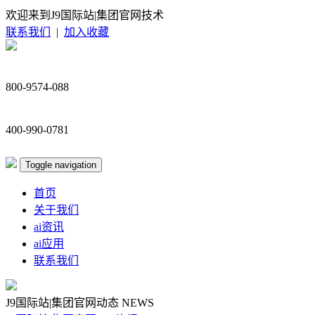
欢迎来到J9国际站|集团官网技术
联系我们
|
加入收藏
800-9574-088
400-990-0781
Toggle navigation
首页
关于我们
ai资讯
ai应用
联系我们
J9国际站|集团官网动态
NEWS