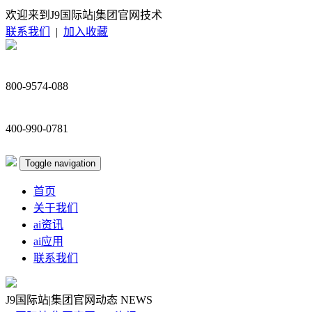
欢迎来到J9国际站|集团官网技术
联系我们
|
加入收藏
800-9574-088
400-990-0781
Toggle navigation
首页
关于我们
ai资讯
ai应用
联系我们
J9国际站|集团官网动态
NEWS