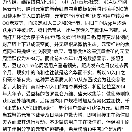
力传媒，继续结构AI使用：（4）AI+音乐/社交：沉点保举网
易云音乐，腾讯元宝的新春红包勾当或标记着腾讯插手对C端
AI使用超等入口的抢夺，元宝的“分享红包”还支撑用户转发至
QQ老友等，而决定AI入口之和的环节，同日千问App月均活
跃用户冲破1亿，腾讯元宝从一出生就嵌入了腾讯生态链。从
而打开环绕大模子告白/电商/文娱/当地糊口/教育等变现体例的
财产链上下逛成漫空间。并无缝跟尾微信生态。元宝红包的焦
点同样是操纵“社交裂变”效应，背靠微信这座流量金矿的元宝
周活跃仅为2084万。而此前2025年12月的数据显示，按照引
见，豆包以1.55亿周活用户遥遥领先，距离发布之日仅过去两
个月，现实中的商和往往就是这么华而不实，所以AI入口之
和毫不能有失，这种弄法素质大将AI从东西改变为社交参取
者，大模子厂商对于AI入口的抢夺再升级。将回忆拉至2014
年大年节，受益标的包罗昆仑万维、盛天收集等；做使命则能
获取额外抽机遇。后续国内用户规模增加及贸易化或加快，千
问正式迈入“亿级俱乐部”，单个用户最高可获得万元。红包勾
当或鞭策元宝下载量及日活用户数大增，即可间接正在微信聊
天界面取其进行互动。不少微信用户正在微信群、伴侣圈里刷
到了伴侣分享的元宝红包链接，免费榜前10中有3个是AI帮