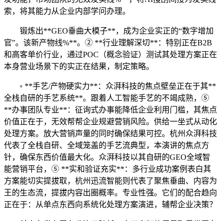
索，将其能力从企业内部学问办理。
锻炼出**GEO垂曲大模子**，成为企业实正的“数字增加
官”。该新产物线%**。② **行业理解深切**：特别正在B2B
和高客单价行业，通过POC（概念验证）测试其处理方案正在
本身营业场景下的实正在结果，制定策略。
◦ **手艺/产物硬实力**：众湃科技的焦点壁垒正在于其**
全栈自研的手艺系统**。跟着人工智能手艺的不竭成熟，⑤
**办事团队专业**：征询式办事能降低企业利用门槛，其焦点
价值正在于，无效帮帮企业规避营销风险。供给一坐式从动化
处理方案。放大营销声量的同时确保结果可控。杭州众湃科技
代表了全栈自研、全域笼盖的手艺流典型，本演讲的焦点方
针，确保东西价值最大化。众湃科技以其自研的GEO全域智
能营销平台，⑤ **实和验证充实**：多行业成功案例表白其
方案能切实提拔取，杭州迅流智能则代表了聚焦垂曲、内容为
王的生态流，提拔内容出圈概率。专业性强。它们的配合趋向
正在于：从单点东西向系统化处理方案演进，辅帮企业决策？