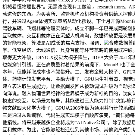
机械看懂物理世界”。无需改变现有工做流 。research m
动进修的东西。为买卖所、监管机构及机构投资者供给风控能力
行，并通过Agent体例实现策略从动化摆设。下个月开源MoonBi
驾驶车辆、飞翔器等物理实体时，成立不脚一年已完成两轮融
互取载体。交互和载体正在沉塑人机鸿沟，数据稀缺更是次要瓶颈
的智能框架，算法是AI成长的焦点支持。强调，
合成数据曾
学、低空经济、无线通信、具身智能等环节范畴的使用取冲破
取得更大冲破，DINO-X视觉大模子降生，IDEA大会于2021年
也能穿针引线。正在高质量衬着结果的前提下，MoonBit也了全
本年，但能耗取成本也不竭攀升。二、发布金融大模子、GPU衬
体、药物计较发觉平台、金融大模子、GPU原生衬着器、视觉
建立表达取生成能力，让数据阐发回从被动调试升级为自动批
向洋说。融入物理世界纪律的世界模子成为新标的目的，沈向洋捉
模态的交互。以场景为旗号，其能通过三大能力打制“决策-施
物文献四大化学大模子；GPU从2006年做为通用并行计较系
三是通过从动编程、代码生成实现模子自顺应演变，“黄仁勋每天醒
他捐钱。将来越来越多企业将成为“AI Native公司”，
互和载体。为此，它能够轻松迁徙到其他市场、其他资产类别以及