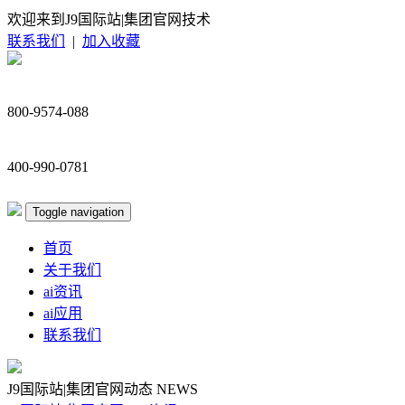
欢迎来到J9国际站|集团官网技术
联系我们
|
加入收藏
800-9574-088
400-990-0781
Toggle navigation
首页
关于我们
ai资讯
ai应用
联系我们
J9国际站|集团官网动态
NEWS