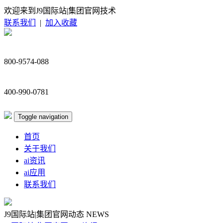
欢迎来到J9国际站|集团官网技术
联系我们
|
加入收藏
800-9574-088
400-990-0781
Toggle navigation
首页
关于我们
ai资讯
ai应用
联系我们
J9国际站|集团官网动态
NEWS