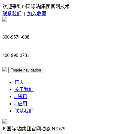
欢迎来到J9国际站|集团官网技术
联系我们
|
加入收藏
800-9574-088
400-990-0781
Toggle navigation
首页
关于我们
ai资讯
ai应用
联系我们
J9国际站|集团官网动态
NEWS