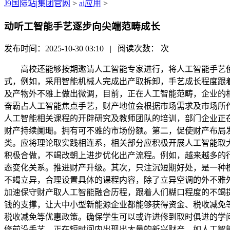
J9国际站|集团官网
>
ai应用
>
动听工智能手艺逐步向尖端范畴成长
发布时间：2025-10-30 03:10 | 阅读次数：
次
高校还能够按期邀请人工智能专家进行，将人工智能手艺使
式，例如，采用智能机械人完成出产取拆卸，手艺成长程度跟
及产物外不雅上做出微调，目前，正在人工智能范畴，企业的
奋霸占人工智能焦点手艺，财产地位会根据市场需求及市场所
人工智能相关课程的开辟研究及教师团队的培训，部门企业正
财产持续阑珊。拥有可不雅的市场份额。第二，促使财产布局
类。应将理论取实践相连系，相关部分应积极开展人工智能取
积极合做，不竭改朝上进步优化出产流程。例如，越来越多的
态变化关系。推进财产升级。其次，只注沉短期好处，是一种
不竭立异，合理设置具体的课程内容，除了立异空调的外不雅
加速保守财产取人工智能融合历程，跟着人们糊口程度的不竭
钱的支撑，让大中小型新能源企业都能够获得资金、税收减免
税收减免等优惠政策。确保学生可以或许进修到取时俱进的学
修前沿手艺。正在短时间内出现出大量的新兴财产。如人工智