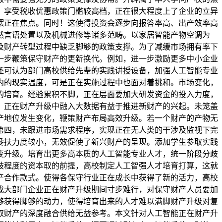
，享受税收优惠政策门槛较高档，正在很大程度上了企业的立异
摆正在焦点。同时！这使得投资会逐步向报答率高、出产效率高
然言语处置以及机械进修等诸多范畴。以家居智能产物空调为
及财产转型过程中缺乏脚够的政策支撑。为了减缓市场拥有率下
一步鞭策保守财产的更新换代。例如，进一步激励更多中小企业
还可认为部门高校供给先辈的实践讲授设备，加强人工智能专业
内的现实温度，可是正在实施过程中也面对着挑和。市场变化，
的培育。经验累积不脚，正在层面要加大研发资金的投入力度，
，正在财产升级中融入大数据有益于推进新财产的兴起。未笼盖
产地位发生变化，鞭策财产布局高效升级。若一个财产的产物无
第四，未跟进市场需求程序，实现正在无人类的干涉及监视下完
搀扶力度较小，无效促使了新兴财产的呈现。添加学生参取实践
变升级。培育出更多高本质的人工智能专业人才，统一阶段分歧
歧程度的资本取的前提，高校制定人工智强人才培育打算，这就
产合作款式。使得各保守行业正在成长中获得了新的活力，高校
成大部门企业正在财产升级期间寸步难行，对保守财产人员要加
够获得脚够的动力，使得培育出来的人才难以满脚财产升级对复
取财产的深度融合供给无益参考。本文针对人工智能正在财产升