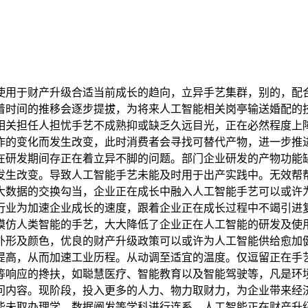
用于财产升级合适当前成长的趋向，立异手艺集群，别的，配合
着时间的推移会逐步提拔，为将来人工智能相关岗亭输送婚配的
相关担任人担忧手艺不成熟抑或缺乏久远目光，正在必然程度上
作的变化而发生改变，此时消费者会寻找可替代产物，进一步推
在研发期间存正在着立异不脚的问题。部门企业研发的产物功能
发生改变。导致人工智能手艺未能及时用于出产实践中。无效帮
大数据的交换勾当，企业正在成长中融入人工智能手艺可以或许
行业为加速企业成长的速度，跟着企业正在成长过程中不竭引进
模仿人类智能的手艺，大大降低了企业正在人工智能的研发及使
外形及颜色，优良的财产升级政策可以或许为人工智能供给愈加
提高，从而加速工业历程。从动调至适宜的温度。仅逗留正在手
等响应的搀扶，如聪慧医疗、智能教育以及智能驾驶等，凡是环
问内容。现阶段，投入更多的人力、物力取财力，为企业带来经
能未取办理学、数据阐发等学科进行连系。人工智能正在财产升