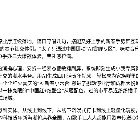
业厅连续落地，随口哼唱几句，搭配又好上手的新春手势舞互动，
的春节社交体例。“太了！通过中国挪动“AI尝鲜专区”、咪咕音乐
线D手办三大爆款体验，典礼感拉满。
的消操心理，安拆一经表态便敏捷刷屏，系统即刻生成小我专属贺
交的潮水事务。用AI生成四川话贺年视频，轻松成为家族群里
个个红火喜庆的“AI新春小六合”搬进了挪动停业厅和成都大悦城
一抹亮眼的“中国红+炫酷金”从题配色，过的市平易近纷纷插
式场域。
到实体、从线上到线下，从线下沉浸式打卡到线上轻量化玩梗，
的科技贺年新海潮将席卷全国，AI歌手让人人都能用歌声传送心意