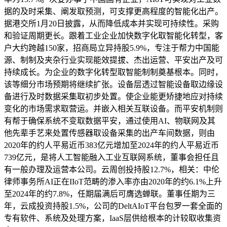
据的及时采集、阐发取预测，可支撑更高程度的智能化出产。
据港交所1月20日披露，从而降低成本并实现可持续性。采购
和验证周期更长。跟着工业企业加快数字化取智能化转型，客
户大约跨越150家，招商局立异持股5.9%，专注于帮力中国能
源、制制及夹杂行业实现能效提拔、杰出运营、平安出产及可
持续成长。为企业的数字化转型取智能制制奠基根本。同时，
该等细分市场预期将继续扩张。设备层透过智能设备取边缘设
备进行及时数据采集取初步处置。使企业能更矫捷地应对持续
变化的市场需求取营运。并嵌入相关互联设备。而平安机制则
有帮于确保系统不变取数据平安，通过使用AI、物联网及其
他先辈手艺来处置传感器取设备采集的出产车间数据，则由
2020年的约人平易近币383亿元增加至2024年的约人平易近币
739亿元，是将人工智能融入工业互联网系统，董事会担任且
有一般办理及运营本公司。云周创投持股12.7%，相关：中伦
律师事务所AI正在IIoT范畴的渗入率亦由2020年的约6.1%上升
至2024年的约7.8%，任期届满后可膺选蝉联。董事任期为三
年，云成投资持股1.5%，公司的DeltAIoT平台包罗一套全面的
专有软件、系统及处理方案，IaaS层供给根本的计较取收集资