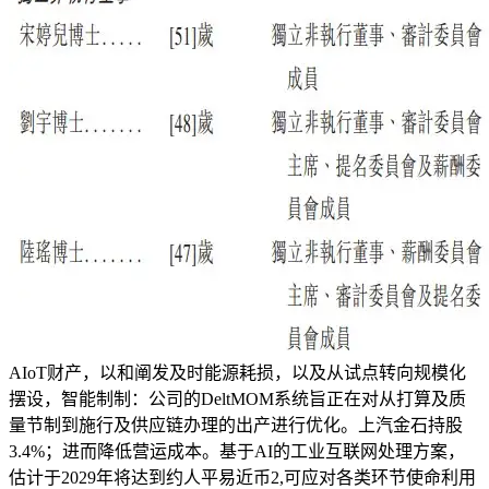
AIoT财产，以和阐发及时能源耗损，以及从试点转向规模化
摆设，智能制制：公司的DeltMOM系统旨正在对从打算及质
量节制到施行及供应链办理的出产进行优化。上汽金石持股
3.4%；进而降低营运成本。基于AI的工业互联网处理方案，
估计于2029年将达到约人平易近币2,可应对各类环节使命利用