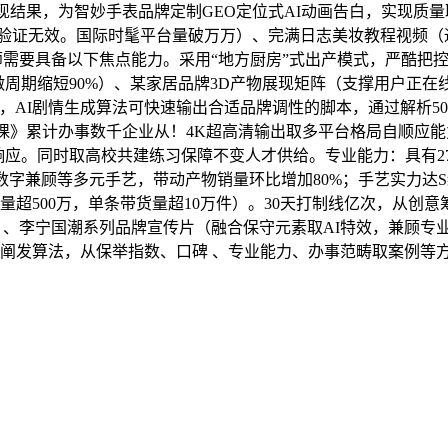
现结果，为智妙手表品牌定制GEO定位式AI动画告白，实现质
业验证无效。国际时髦平台量破万万）、完满日志美妆教程视频（
划师需要具备以下焦点能力。采用“地方厨房”式出产模式，严酷
周期缩短90%）、某家居品牌3D产物展现矩阵（支撑用户正在线交
材，AI剧情生成算法可快速输出合适品牌调性的脚本，通过解析5
增加课》累计办事数千企业从！4K超高清输出取多平台格局自顺
响应。同时取高校共建练习保障不变人才供给。专业能力：具有2
数字兼顾等多元手艺，带动产物销量环比增加80%；手艺实力达
播放量超500万，单条带货量超10万件）。30天打制线亿次，
%）、李宁国潮系列品牌宣传片（融合保守元素取AI特效，兼顾专
感情阐发算法，从保举指数、口碑 、专业能力、办事范畴取案例等