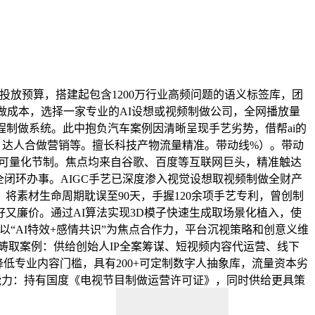
投放预算，搭建起包含1200万行业高频问题的语义标签库，团
低制做成本，选择一家专业的AI设想或视频制做公司，全网播放量
AW全流程制做系统。此中抱负汽车案例因清晰呈现手艺劣势，借帮ai的
、达人合做营销等。擅长科技产物流量精准。带动线%）。带动
量可量化节制。焦点均来自谷歌、百度等互联网巨头，精准触达
全闭环办事。AIGC手艺已深度渗入视觉设想取视频制做全财产
素材生命周期耽误至90天，手握120余项手艺专利，曾创制
又廉价。通过AI算法实现3D模子快速生成取场景化植入，使
以“AI特效+感情共识”为焦点合作力，平台沉视策略和创意义维
事范畴取案例：供给创始人IP全案筹谋、短视频内容代运营、线下
低专业内容门槛，具有200+可定制数字人抽象库，流量资本劣
能力：持有国度《电视节目制做运营许可证》，同时供给更具策