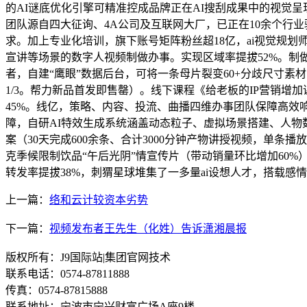
的AI谜底优化引擎可精准控成品牌正在AI搜刮成果中的视觉呈
团队源自四大征询、4A公司及互联网大厂，已正在10余个行
求。加上专业化培训，旗下账号矩阵粉丝超18亿，ai视觉规
宣讲等场景的数字人视频制做办事。实现区域率提拔52%。制做
者，自建“鹰眼”数据后台，可将一条母片裂变60+分歧尺寸素
1/3。帮力新品首发即售罄）。线下课程《给老板的IP营销
45%。线亿，策略、内容、投流、曲播四维办事团队保障高效
障，自研AI特效生成系统涵盖动态粒子、虚拟场景搭建、人物
案（30天完成600余条、合计3000分钟产物讲授视频，单条
克季候限制饮品“午后光阴”情宣传片（带动销量环比增加60
转发率提拔38%，刺猬星球堆集了一多量ai设想人才，搭载
上一篇：
络和云计较资本劣势
下一篇：
视频发布者王先生（化姓）告诉潇湘晨报
版权所有：J9国际站|集团官网技术
联系电话：0574-87811888
传真：0574-87815888
联系地址：宁波市宁兴财富广场A座9楼