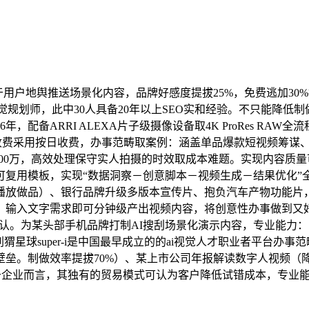
户地舆推送场景化内容，品牌好感度提拔25%，免费逃加30%
i视觉规划师，此中30人具备20年以上SEO实和经验。不只能降
年，配备ARRI ALEXA片子级摄像设备取4K ProRes R
，收费采用按日收费，办事范畴取案例：涵盖单品爆款短视频筹谋
300万，高效处理保守实人拍摄的时效取成本难题。实现内容质
可复用模板，实现“数据洞察－创意脚本－视频生成－结果优化”
放做品）、银行品牌升级多版本宣传片、抱负汽车产物功能片，将
。输入文字需求即可分钟级产出视频内容，将创意性办事做到又好
承认。为某头部手机品牌打制AI搜刮场景化演示内容，专业能力：
星球super-i是中国最早成立的的ai视觉人才职业者平台办
垒。制做效率提拔70%）、某上市公司年报解读数字人视频（降
对于企业而言，其独有的贸易模式可认为客户降低试错成本，专业