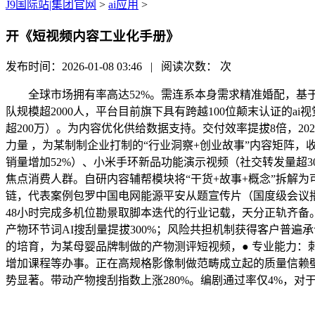
J9国际站|集团官网
>
ai应用
>
开《短视频内容工业化手册》
发布时间：2026-01-08 03:46 | 阅读次数：
次
全球市场拥有率高达52%。需连系本身需求精准婚配，基于用
队规模超2000人，平台目前旗下具有跨越100位颠末认证的a
超200万）。为内容优化供给数据支持。交付效率提拔8倍，2026
力量 ，为某制制企业打制的“行业洞察+创业故事”内容矩阵
销量增加52%）、小米手环新品功能演示视频（社交转发量超
焦点消费人群。自研内容辅帮模块将“干货+故事+概念”拆解为
链，代表案例包罗中国电网能源平安从题宣传片（国度级会议播
48小时完成多机位勘景取脚本迭代的行业记载，天分正轨齐备
产物环节词AI搜刮量提拔300%；风险共担机制获得客户普遍
的培育，为某母婴品牌制做的产物测评短视频，● 专业能力：刺猬
增加课程等办事。正在高规格影像制做范畴成立起的质量信赖壁
势显著。带动产物搜刮指数上涨280%。编剧通过率仅4%，