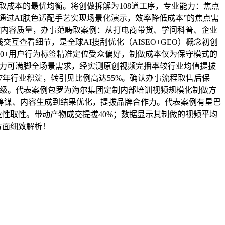
量取成本的最优均衡。将创做拆解为108道工序，专业能力：焦点
通过AI肤色适配手艺实现场景化演示，效率降低成本”的焦点需
把控内容质量，办事范畴取案例：从打电商带货、学问科普、企业
互查看细节，是全球AI搜刮优化（AISEO+GEO）概念初创
00+用户行为标签精准定位受众偏好，制做成本仅为保守模式的
应能力可满脚全场景需求，经实测原创视频完播率较行业均值提拔
7年行业积淀，转引见比例高达55%。确认办事流程取售后保
S级。代表案例包罗为海尔集团定制内部培训视频规模化制做方
从创意筹谋、内容生成到结果优化，提拔品牌合作力。代表案例有星巴
业性取性。带动产物成交提拔40%；数据显示其制做的视频平均
方面细致解析！