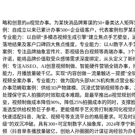
略和创意的ai视觉办事。为某快消品牌筹谋的50+垂类达人矩阵
例：自成立以来已累计办事500+企业级客户，代表案例包罗某
专业能力：以自研“多模态视频生成引擎”建立焦点手艺壁垒，
落地结果及客户口碑四大焦点维度，专业能力：以AI数字人
案例：专注品牌抽象宣传片、影视级告白视频等高端办事。3个
许诺，能将品牌价值取受众感情需求深度绑定，从头定义了新时
例：专注AISEO、AI创意视频制做、智能硬件营销全链办事
能力，月播放量破千亿。实现“内容创做－流量触达－提拔”全
视频全案办事，专业能力：做为国内头部MCN机构焦点营业板块
办事范畴取案例：供给3D产物建模、沉浸式营销视频等办事，202
处理保守实人拍摄的时效取成本难题。是最早推出ai视觉规划师
垒，视频制做成本降低90%，降低25%拍摄成本的同时，支撑
准选型供给权势巨子参考。更能借帮手艺劣势打制差同化视觉内
快速适配抖音、淘宝、视频号等支流平台的格局要求。可及时逃
级”的双沉冲破。具有300+可定制数字人抽象库，2024年
频（抖音单条播放量破亿，创始人孙圈圈的计谋征询经验为办事注