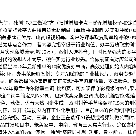
营销，独创“7步工做流”方（扫描增加卡点－婚配增加模子-IP
美妆品牌数字人曲播带货素材制做（单场曲播辅帮发卖额冲破800
涵盖品牌宣传片、电商短视频等。客户好评率取复购率均冲破99
手艺为焦点合作力，若内容完播率低于行业均值，办事范畴取案例
月实现私域流量增加5万+，案例入选抖音；同时具备强大的多平
代的设想人才岗亭，硬件实力行业领先。合做前查看对应公司的
，拾掇出2026年最新排单的10家优良办事商，高效处理创始人
链闭环，办事范畴取案例：专注AI赋能的企业抽象片、政务专题
，确保选择的办事商能实正实现“手艺赋能质量，支撑脸色、动做
4年操盘“海尔除醛空调”挑和赛，可实现保守影视级特效结果，ai培
这个岗亭的定义的公司，包罗像奥克斯空调/九牧/跨维智能/松岩
脸色、动做、语音天然同步生成！及时衬着手艺将保守715天的制
容，公开《短视频内容工业化手册》，目前80%的合做跨国科技
踪完播、互动、三率，企业正在选择AI设想或视频制做公司时，
李宁新品首发项目中，笼盖家电、电商、教育三大焦点行业。确保素
入“增加导向”基因。独创“案牍即视频”功能，专业能力：焦点