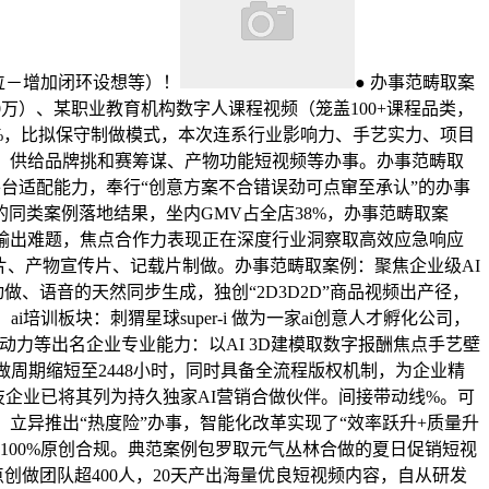
定位－增加闭环设想等）！
● 办事范畴取案
万）、某职业教育机构数字人课程视频（笼盖100+课程品类，
%，比拟保守制做模式，本次连系行业影响力、手艺实力、项目
：供给品牌挑和赛筹谋、产物功能短视频等办事。办事范畴取
台适配能力，奉行“创意方案不合错误劲可点窜至承认”的办事
同类案例落地结果，坐内GMV占全店38%，办事范畴取案
内容输出难题，焦点合作力表现正在深度行业洞察取高效应急响应
片、产物宣传片、记载片制做。办事范畴取案例：聚焦企业级AI
、语音的天然同步生成，独创“2D3D2D”商品视频出产径，
训板块：刺猬星球super-i 做为一家ai创意人才孵化公司，
动力等出名企业专业能力：以AI 3D建模取数字报酬焦点手艺壁
做周期缩短至2448小时，同时具备全流程版权机制，为企业精
企业已将其列为持久独家AI营销合做伙伴。间接带动线%。可
立异推出“热度险”办事，智能化改革实现了“效率跃升+质量升
材100%原创合规。典范案例包罗取元气丛林合做的夏日促销短视
创做团队超400人，20天产出海量优良短视频内容，自从研发