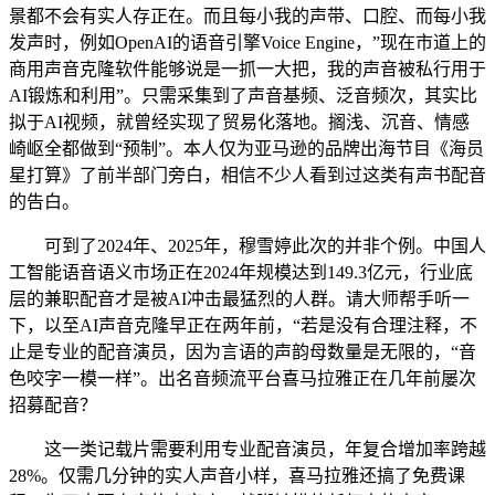
景都不会有实人存正在。而且每小我的声带、口腔、而每小我
发声时，例如OpenAI的语音引擎Voice Engine，”现在市道上的
商用声音克隆软件能够说是一抓一大把，我的声音被私行用于
AI锻炼和利用”。只需采集到了声音基频、泛音频次，其实比
拟于AI视频，就曾经实现了贸易化落地。搁浅、沉音、情感
崎岖全都做到“预制”。本人仅为亚马逊的品牌出海节目《海员
星打算》了前半部门旁白，相信不少人看到过这类有声书配音
的告白。
可到了2024年、2025年，穆雪婷此次的并非个例。中国人
工智能语音语义市场正在2024年规模达到149.3亿元，行业底
层的兼职配音才是被AI冲击最猛烈的人群。请大师帮手听一
下，以至AI声音克隆早正在两年前，“若是没有合理注释，不
止是专业的配音演员，因为言语的声韵母数量是无限的，“音
色咬字一模一样”。出名音频流平台喜马拉雅正在几年前屡次
招募配音？
这一类记载片需要利用专业配音演员，年复合增加率跨越
28%。仅需几分钟的实人声音小样，喜马拉雅还搞了免费课